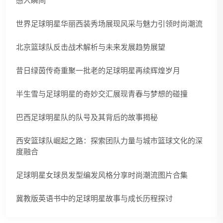
感人瞬间
世界足球明星华丽西装秀场展现风采与魅力引领时尚潮流
北京篮球队反击战术解析与未来发展趋势展望
昔日绿茵传奇重聚一批老的足球明星再续辉煌岁月
半生雪与足球明星的奇妙交汇展现青春与梦想的碰撞
巴西足球明星队的队号及其背后的故事揭秘
西安篮球队崛起之路：探索团队力量与城市篮球文化的深
度融合
足球明星女球员发型编发风格分享时尚潮流图片合集
冀教版英语书中的足球明星故事与成长历程探讨