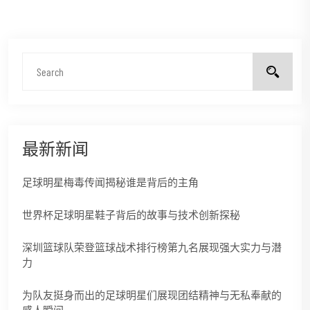
最新新闻
足球明星梅毒传闻揭秘谁是背后的主角
世界杯足球明星鞋子背后的故事与技术创新探秘
深圳篮球队荣登篮球战术排行榜第九名展现强大实力与潜
力
为队友挺身而出的足球明星们展现团结精神与无私奉献的