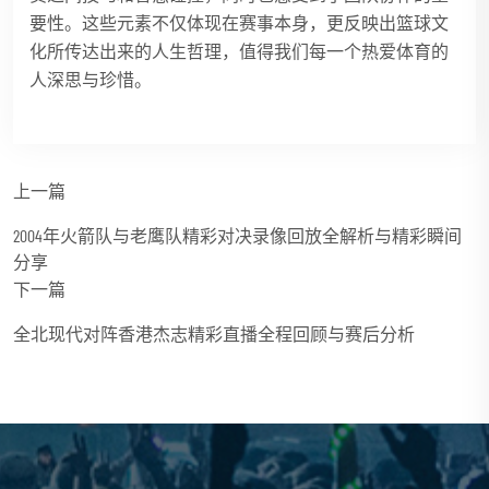
要性。这些元素不仅体现在赛事本身，更反映出篮球文
化所传达出来的人生哲理，值得我们每一个热爱体育的
人深思与珍惜。
上一篇
2004年火箭队与老鹰队精彩对决录像回放全解析与精彩瞬间
分享
下一篇
全北现代对阵香港杰志精彩直播全程回顾与赛后分析