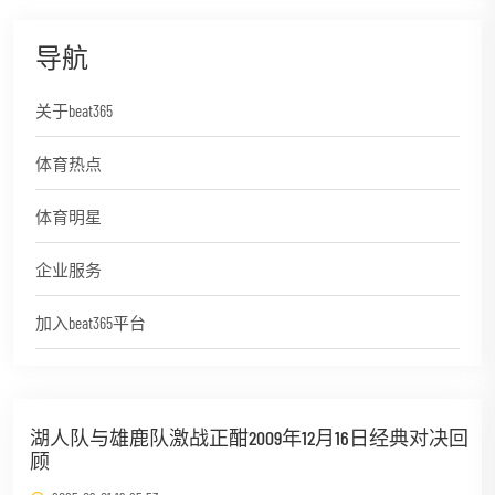
导航
关于beat365
体育热点
体育明星
企业服务
加入beat365平台
湖人队与雄鹿队激战正酣2009年12月16日经典对决回
顾