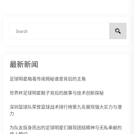
最新新闻
足球明星梅毒传闻揭秘谁是背后的主角
世界杯足球明星鞋子背后的故事与技术创新探秘
深圳篮球队荣登篮球战术排行榜第九名展现强大实力与潜
力
为队友挺身而出的足球明星们展现团结精神与无私奉献的