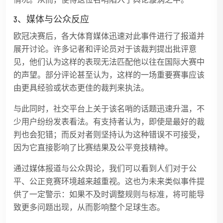
3、媒体与公众反应
欧冠决赛后，各大体育媒体迅速对此事件进行了报道并
展开讨论。许多记者和评论员对于该裁判提出批评意
见，他们认为这样的表现无法匹配他以往在国际大赛中
的声望。部分评论甚至认为，这样的一场重要赛事应该
由更具经验或状态更佳的裁判来执法。
与此同时，社交平台上关于该名哨的话题迅速升温，不
少用户纷纷发表看法。有支持者认为，即使是最好的裁
判也会犯错；而反对者则坚持认为这种错误不可接受，
因为它直接影响了比赛结果及公平竞技精神。
通过媒体报道与公众舆论，我们可以看到人们对于公
平、公正竞赛环境越来越重视。这也为未来类似事件提
供了一定警示：如果不及时调整规则与标准，将可能导
致更多问题出现，从而影响整个足球生态。