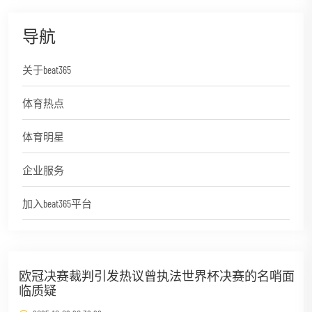
导航
关于beat365
体育热点
体育明星
企业服务
加入beat365平台
欧冠决赛裁判引发热议曾执法世界杯决赛的名哨面
临质疑