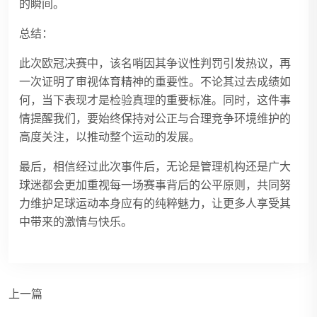
的瞬间。
总结：
此次欧冠决赛中，该名哨因其争议性判罚引发热议，再
一次证明了审视体育精神的重要性。不论其过去成绩如
何，当下表现才是检验真理的重要标准。同时，这件事
情提醒我们，要始终保持对公正与合理竞争环境维护的
高度关注，以推动整个运动的发展。
最后，相信经过此次事件后，无论是管理机构还是广大
球迷都会更加重视每一场赛事背后的公平原则，共同努
力维护足球运动本身应有的纯粹魅力，让更多人享受其
中带来的激情与快乐。
上一篇