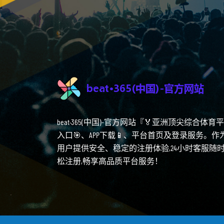
beat·365(中国)-官方网站『🏅亚洲顶尖综合
入口🎯、APP下载📱、平台首页及登录服务。
用户提供安全、稳定的注册体验,24小时客服随
松注册,畅享高品质平台服务！