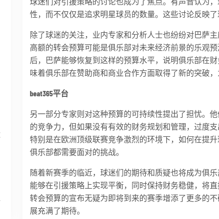
球迷们对引援策略的讨论也成为了焦点。有声音认为，
性，而不仅仅是追求明星球员的数量。这些讨论反映了
除了球迷的关注，业内专家和分析人士也纷纷对巴萨主
岁
高额的转会预算可能是俱乐部对未来经济前景的乐观预
后，巴萨能够恢复到这样的预算水平，说明俱乐部在财
味着俱乐部在赞助商和商业合作方面取得了新的突破，
的
beat365平台
另一部分专家则对这种预算的可持续性提出了担忧。他
的竞争力，但如果没有有效的财务规划和管理，过度支
球
特别是在欧洲顶级联赛竞争激烈的环境下，如何在提升
俱乐部都需要面对的挑战。
片
随着新赛季的临近，球迷们的期待和质疑也将成为俱乐
能够在引援策略上实现平衡，同时保持财务稳健，将直
转会预算的宣布无疑为即将到来的赛季增添了更多的不
讨
展充满了期待。