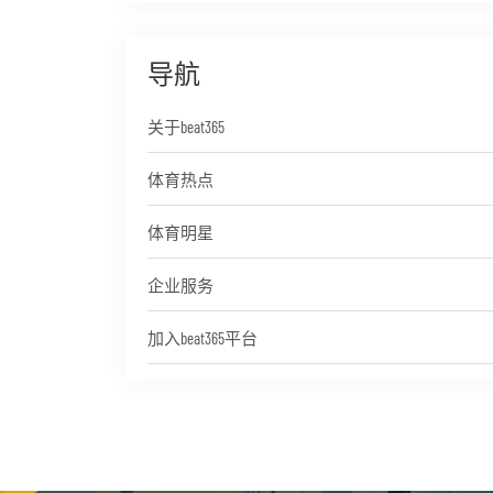
导航
关于beat365
体育热点
体育明星
企业服务
加入beat365平台