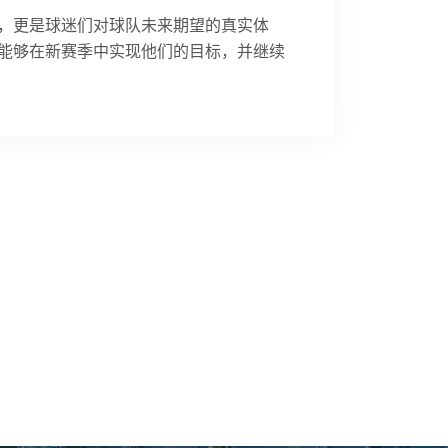
，更是球迷们对球队未来期望的真实体
能够在新赛季中实现他们的目标，并继续