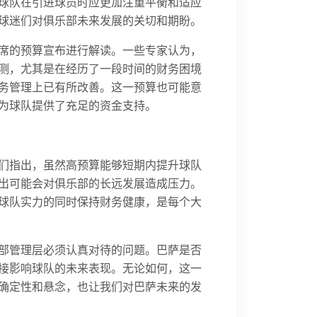
球队在引进球员时应更加注重平衡和适应
球迷们对俱乐部未来发展的关切和期盼。
席的预算宣布进行解读。一些专家认为，
测，尤其是在经历了一段时间的财务困境
务管理上已有所改善。这一预算也可能意
为球队提供了充足的资金支持。
们指出，虽然高预算能够短期内提升球队
出可能会对俱乐部的长远发展造成压力。
球队实力的同时保持财务健康，是每个大
部管理层必须认真对待的问题。巴萨是否
接影响球队的未来表现。无论如何，这一
确定性和悬念，也让我们对巴萨未来的发