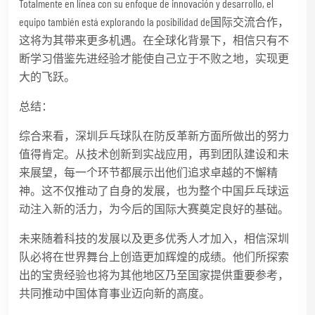
Totalmente en línea con su enfoque de innovación y desarrollo, el
equipo también está explorando la posibilidad de国际交流合作，
这将为其带来更多机遇。在全球化背景下，相信只有不
断学习借鉴先进经验才能使自己立于不败之地，实现更
大的飞跃。
总结：
综合来看，深圳乒乓球队在防反革新方面所做出的努力
值得肯定。从技术创新到实战应用，再到团队建设和未
来展望，每一个环节都展示出他们追求卓越的不懈精
神。这不仅推动了自身的发展，也为整个中国乒乓球运
动注入新的活力，为今后的国际大赛奠定良好的基础。
未来随着科技的发展以及更多优秀人才加入，相信深圳
队必将在世界舞台上创造更加辉煌的成绩。他们所探索
出的宝贵经验也将为其他地区乃至国家提供重要参考，
共同推动中国体育事业迈向新的高度。