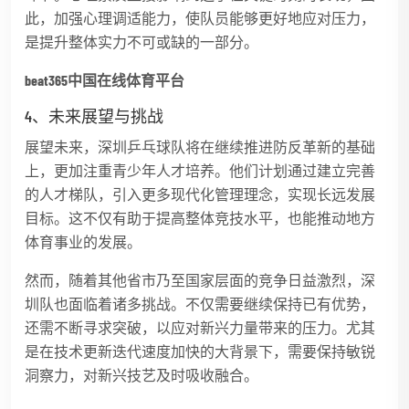
此，加强心理调适能力，使队员能够更好地应对压力，
是提升整体实力不可或缺的一部分。
beat365中国在线体育平台
4、未来展望与挑战
展望未来，深圳乒乓球队将在继续推进防反革新的基础
上，更加注重青少年人才培养。他们计划通过建立完善
的人才梯队，引入更多现代化管理理念，实现长远发展
目标。这不仅有助于提高整体竞技水平，也能推动地方
体育事业的发展。
然而，随着其他省市乃至国家层面的竞争日益激烈，深
圳队也面临着诸多挑战。不仅需要继续保持已有优势，
还需不断寻求突破，以应对新兴力量带来的压力。尤其
是在技术更新迭代速度加快的大背景下，需要保持敏锐
洞察力，对新兴技艺及时吸收融合。