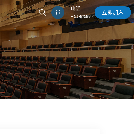
电话
立即加入
+15378258504