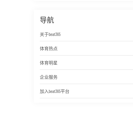
导航
关于beat365
体育热点
体育明星
企业服务
加入beat365平台