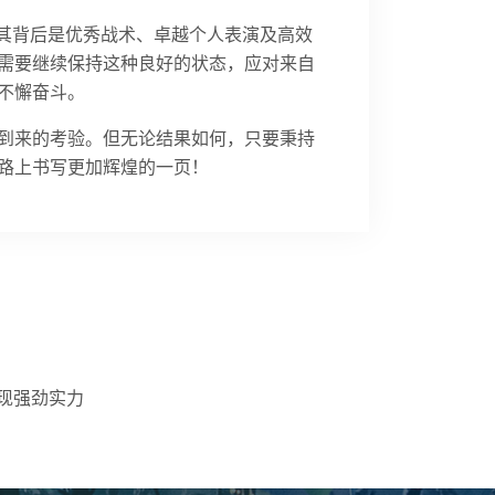
，其背后是优秀战术、卓越个人表演及高效
需要继续保持这种良好的状态，应对来自
不懈奋斗。
到来的考验。但无论结果如何，只要秉持
路上书写更加辉煌的一页！
现强劲实力