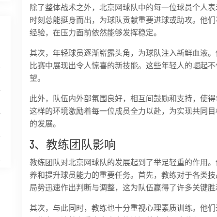
除了整体战术之外，北京网球队中的每一位球员个人表
时刻总能挺身而出，为球队贡献重要进球或助攻。他们
经验，在压力面前依然能够发挥稳定。
其次，年轻球员逐渐崭露头角，为球队注入新鲜血液。
比赛中展现出令人惊喜的新技能。这些年轻人的崛起不
望。
此外，队伍内外部氛围良好，相互间鼓励和支持，使得
这样的环境激励着每一位成员全力以赴，为实现共同目
的发展。
3、教练团队影响
教练团队对北京网球队的发展起到了举足轻重的作用。
养和提升球员能力的重要任务。首先，教练对于各类技
局势迅速作出判断与调整，这为队伍赢得了许多关键胜
其次，与此同时，教练也十分重视心理素质训练。他们