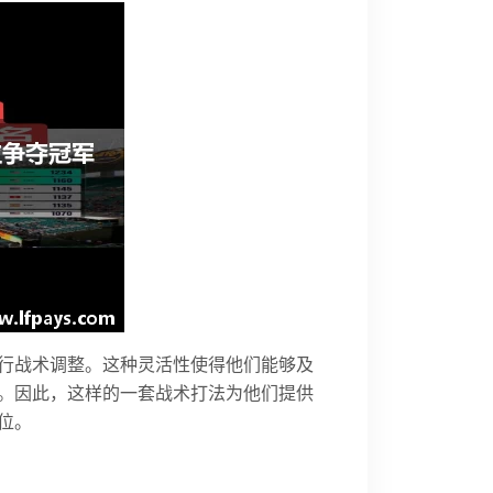
行战术调整。这种灵活性使得他们能够及
。因此，这样的一套战术打法为他们提供
位。