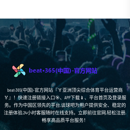
beat·365(中国)-官方网站『🏅亚洲顶尖综合体育平台运营商
🏅』！快速注册链接入口🎯、APP下载📱、平台首页及登录服
务。作为中国区领先的平台,谈球吧为用户提供安全、稳定的
注册体验,24小时客服随时在线支持。立即前往官网,轻松注册,
畅享高品质平台服务！