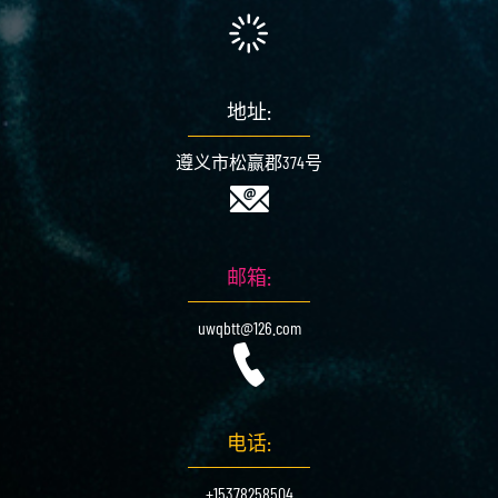
地址:
遵义市松赢郡374号
邮箱:
uwqbtt@126.com
电话:
+15378258504