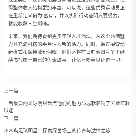
得整体收入结构更加丰富。可以说，这些优秀运动员正
在重新定义何为“富有”，并以实际行动证明只要努力，
就能收获人生巅峰。
未来，我们期待看到更多年轻人才涌现，为这个充满魅
力且充满机遇的平台注入新的活力。同时，通过探索创
新模式和保持敏锐洞察，他们必将在日趋激烈竞争下继
续书写属于自己的传奇故事，让亿万粉丝见证这一切！
上一篇
十后最爱的足球明星盘点他们的魅力与成就影响了无数年轻
球迷
下一篇
啄木鸟足球明星：探索绿茵场上的传奇与激情之旅