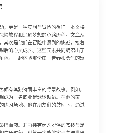
旅
动，更是一种梦想与冒险的象征。本文将
惊险旅程和追逐梦想的心路历程。文章从
，其次是他们在冒险中遇到的挑战，接着
想后的心灵成长。这些元素共同编织出了
角色，一起体验那份属于青春和勇气的感
色都有其独特而丰富的背景故事。例如，
想成为一名职业足球运动员。在他的家
的练习场地。他在朋友们的鼓励下，通过
桑巴血液。莉莉拥有超凡脱俗的舞技与足
相信通过努力训练一定能够实现参与世界