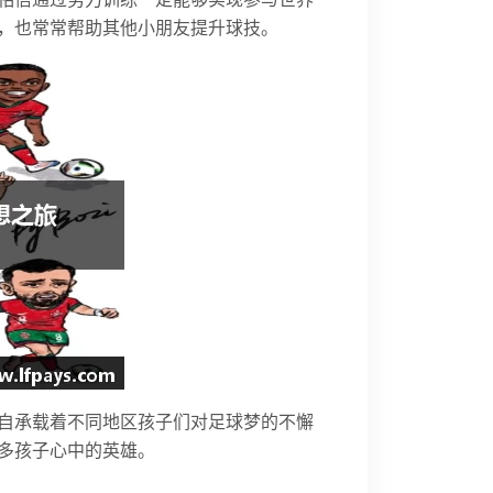
，也常常帮助其他小朋友提升球技。
自承载着不同地区孩子们对足球梦的不懈
多孩子心中的英雄。