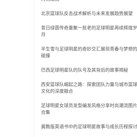
北京篮球队反击战术解析与未来发展趋势展望
昔日绿茵传奇重聚一批老的足球明星再续辉煌
月
半生雪与足球明星的奇妙交汇展现青春与梦想
碰撞
巴西足球明星队的队号及其背后的故事揭秘
西安篮球队崛起之路：探索团队力量与城市篮
文化的深度融合
足球明星女球员发型编发风格分享时尚潮流图
合集
冀教版英语书中的足球明星故事与成长历程探