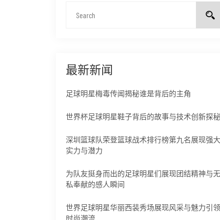
最新新闻
足球明星梅毒传闻揭秘谁是背后的主角
世界杯足球明星鞋子背后的故事与技术创新探
深圳篮球队荣登篮球战术排行榜第九名展现强
实力与潜力
为队友挺身而出的足球明星们展现团结精神与
私奉献的感人瞬间
世界足球明星华丽西装秀场展现风采与魅力引
时尚潮流