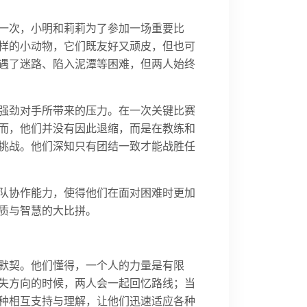
一次，小明和莉莉为了参加一场重要比
样的小动物，它们既友好又顽皮，但也可
遇了迷路、陷入泥潭等困难，但两人始终
强劲对手所带来的压力。在一次关键比赛
而，他们并没有因此退缩，而是在教练和
挑战。他们深知只有团结一致才能战胜任
队协作能力，使得他们在面对困难时更加
质与智慧的大比拼。
默契。他们懂得，一个人的力量是有限
失方向的时候，两人会一起回忆路线；当
种相互支持与理解，让他们迅速适应各种