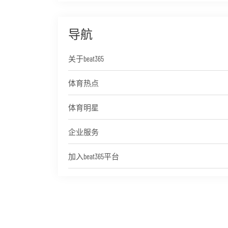
导航
关于beat365
体育热点
体育明星
企业服务
加入beat365平台