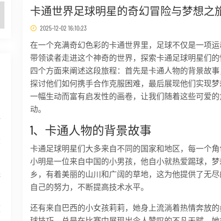
卡通世界足球明星的奇幻冒险与梦想之
2025-12-02 16:10:23
在一个充满奇幻色彩的卡通世界里，足球不仅是一项运
带领读者走进这个神奇的世界，探索卡通足球明星们的
四个方面来阐述这段旅程：首先是卡通人物的背景故事
探讨他们如何携手合作克服困难，最后展现他们实现梦
一幅生动而富有启发性的画卷，让我们随着这些可爱的
动。
秘
1、卡通人物的背景故事
大
卡通足球明星们大多来自不同的国家和地区，每一个角
小明是一位来自中国的小男孩，他自小就热爱踢球，梦
乡，有着美丽的山川和广阔的草地，这为他提供了无尽
无
自己的努力，不断提高技术水平。
还有来自巴西的小女孩莉莉，她身上流淌着热情奔放的
领
球技巧，总是在比赛中展现出令人赞叹的不凡天赋。她