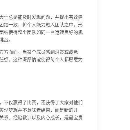
大壮总是能及时发现问题，并提出有效建
团结一致，将个人能力融入团队之中，形
团结使得整个团队如同一台运转良好的机
挑战。
方方面面。当某个成员感到沮丧或疲惫
任感。这种深厚情谊使得每个人都愿意为
，不仅赢得了比赛，还获得了大家对他们
实现梦想并不意味着结束，而是新的开
关系、经验教训以及内心成长，是最宝贵