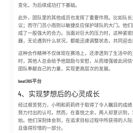
变化，为后续成功打下基础。
此外，团队里的其他成员也发挥了重要作用。比如队长
议；而守门员小雨则以敏捷反应保护球队的大门。他们
成了一股强大的合力。当面对巨大的压力时，这种紧密
器，无论遇到什么状况，都能迅速调整状态，共同迎击
这种合作精神不仅体现在赛场上，还渗透到了生活中的
时，其他人总会给予他鼓励与安慰，从而增强彼此间信
团队奉献自己的力量，实现更高层次的发展。
beat365平台
4、实现梦想后的心灵成长
经过艰苦努力，小明和莉莉终于取得了令人瞩目的成绩
努力付出的认可。然而，在喜悦之余，两人却意识到，
始。他们深刻体会到，在追求目标过程中所获得的人际
且值得珍惜的一部分。