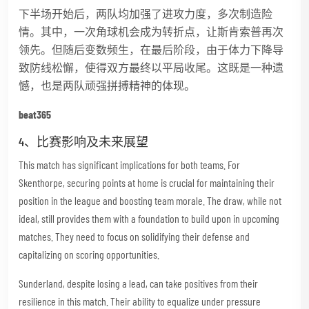
下半场开始后，两队均加强了进攻力度，多次制造险
情。其中，一次角球机会成为转折点，让斯肯索普再次
领先。但随后变数频生，在最后阶段，由于体力下降导
致防线松懈，使得双方最终以平局收尾。这既是一种遗
憾，也是两队顽强拼搏精神的体现。
beat365
4、比赛影响及未来展望
This match has significant implications for both teams. For
Skenthorpe, securing points at home is crucial for maintaining their
position in the league and boosting team morale. The draw, while not
ideal, still provides them with a foundation to build upon in upcoming
matches. They need to focus on solidifying their defense and
capitalizing on scoring opportunities.
Sunderland, despite losing a lead, can take positives from their
resilience in this match. Their ability to equalize under pressure