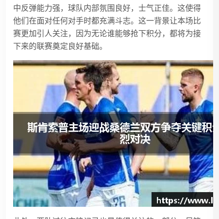
中反弹能力强，球队内部氛围良好，士气正佳。这使得
他们在面对任何对手时都充满斗志。这一背景让本场比
赛更加引人关注，因为无论谁能够抢下积分，都将为接
下来的联赛奠定良好基础。