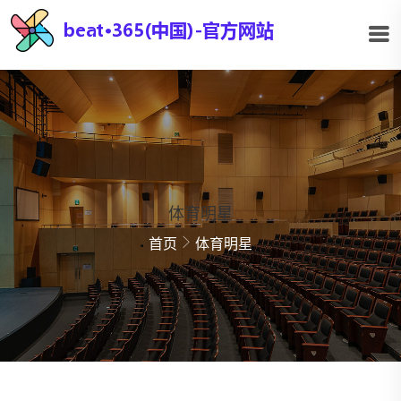
体育明星
首页
体育明星