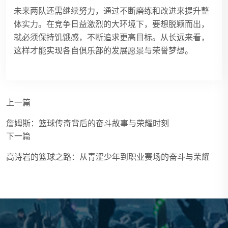
未来两队还需继续努力，通过不断磨练和改进来提升整
体实力。在竞争日益激烈的大环境下，要想脱颖而出，
就必须保持饥饿感，不断追求更高目标。从长远来看，
这样才能实现各自俱乐部的发展愿景与荣誉梦想。
上一篇
詹姆斯：篮球传奇背后的奋斗故事与荣耀时刻
下一篇
高诗岩的篮球之路：从青涩少年到职业赛场的奋斗与荣耀