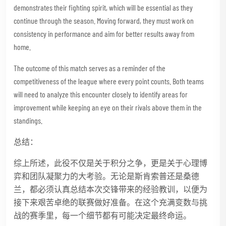
demonstrates their fighting spirit, which will be essential as they
continue through the season. Moving forward, they must work on
consistency in performance and aim for better results away from
home.
The outcome of this match serves as a reminder of the
competitiveness of the league where every point counts. Both teams
will need to analyze this encounter closely to identify areas for
improvement while keeping an eye on their rivals above them in the
standings.
总结：
综上所述，此役不仅是关于积分之争，更是关于心理博
弈和团队凝聚力的大考验。无论是斯肯索普还是桑德
兰，都必须认真总结本次交锋带来的经验教训，以便为
接下来艰苦卓绝的联赛做好准备。在这个充满变数与挑
战的赛季里，每一个细节都有可能决定最终命运。