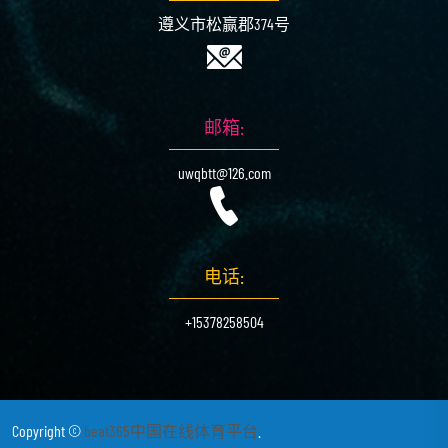
遵义市松赢郡374号
邮箱:
uwqbtt@126.com
电话:
+15378258504
Copyright ©
beat365中国在线体育平台
.