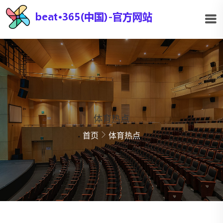
体育热点
首页
体育热点