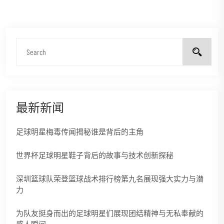
最新新闻
足球明星梅毒传闻揭秘谁是背后的主角
世界杯足球明星鞋子背后的故事与技术创新探秘
深圳篮球队荣登篮球战术排行榜第九名展现强大实力与潜
力
为队友挺身而出的足球明星们展现团结精神与无私奉献的