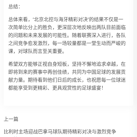
总结：
总体来看，“北京北控与海牙精彩对决”的结果不仅是一
次简单比分上的胜负，更深层次地反映出两队目前面临
的问题和未来发展的可能性。随着联赛深入进行，各队
之间竞争愈发激烈，每一场较量都是一堂生动而严峻的
课，对球队而言至关重要。
希望双方能够正视自身短板，坚持不懈地追求卓越，在
即将到来的赛事中再创佳绩，共同为中国足球的发展贡
献力量。期待看到他们日后的成长，也祝愿每一位球迷
都能享受到更精彩、更具观赏性的足球盛宴！
上一篇
比利时主场迎战巴拿马球队期待精彩对决与激烈竞争