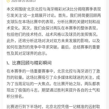
2025-08-25 05:09:37
本文将围绕“北京北控与海牙精彩对决比分揭晓赛季表现
引发关注”这一主题展开讨论。首先，我们将简要回顾两
支球队在本场比赛中的表现，分析比赛的关键时刻和战
术变化。其次，我们会探讨两队在本赛季的整体表现，
包括他们的技术特点、战术风格以及球员的发挥情况。
此外，还将分析这场对决对双方未来发展的影响，以及
如何在激烈的竞争中寻求突破。最后，总结赛事的重要
性及其对足球界的启示。
1、比赛回顾与精彩瞬间
在本赛季的一场重要赛事中，北京北控与海牙进行了激
烈的较量。这场比赛吸引了众多媒体和球迷的关注，成
为了当周足坛的一大焦点。在比赛开始之际，两队都表
现出了极强的斗志，期望通过胜利来提升各自的士气和
积分排名。
比赛进行到下半场时，北京北控凭借一记精准的远射取