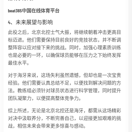
beat365中国在线体育平台
4、未来展望与影响
此役之后，北京北控士气大振，将继续朝着冲击更高目
标迈进。他们需要保持目前良好的竞技状态，并不断调
整阵容以应对接下来的挑战。同时，加强心理素质训练
也是必要的一环，以确保球员能够在压力之下始终发挥
最佳水平。
对于海牙来说，这场失利虽然遗憾，但却也是一次宝贵
经验。他们需要认真总结不足，以便找到解决问题的方
法。教练组必须针对球员状态进行科学管理，同时提升
团队凝聚力，以便提高整体竞争力。
综上所述，无论是北京北控还是海牙，都需从这场精彩
对决中汲取养分，不断完善自己，以迎接更加艰难的挑
战，相信未来会带来更多惊喜与感动。