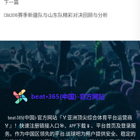
下一篇
CBA2016赛季新疆队与山东队精彩对决回顾与分析
beat·365(中国)-官方网站『🏅亚洲顶尖综合体育平台运营商
🏅』！快速注册链接入口🎯、APP下载📱、平台首页及登录服
务。作为中国区领先的平台,谈球吧为用户提供安全、稳定的