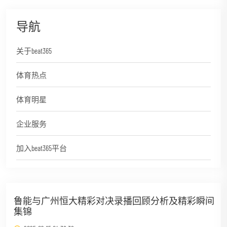
导航
关于beat365
体育热点
体育明星
企业服务
加入beat365平台
鲁能与广州恒大精彩对决录播回顾分析及精彩瞬间
集锦