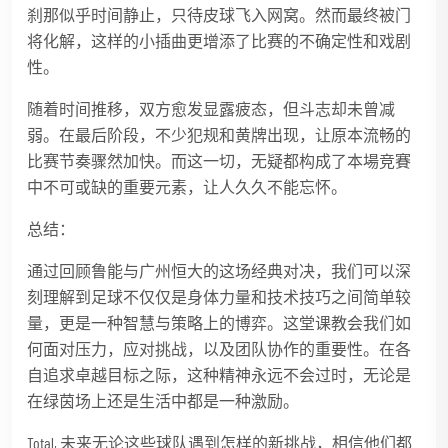
刹那似乎时间静止，只待皮球飞入网窝。然而最终被门
将化解，这样的小插曲更增添了比赛的不确定性和戏剧
性。
随着时间推移，双方愈发显露疲态，但斗志却未曾减
弱。在最后阶段，不少犯规和黄牌出现，让原本流畅的
比赛节奏骤然加快。而这一切，无疑都构成了本場竞賽
中不可或缺的重要元素，让人久久不能忘怀。
总结：
通过回顾鲁能与广州恒大的这场经典对决，我们可以深
刻理解到足球不仅仅是身体力量和技术技巧之间简单较
量，更是一种智慧与策略上的博弈。这堂课教会我们如
何面对压力，应对挑战，以及团队协作的重要性。在各
自追求卓越目标之际，这种精神永远不会过时，无论是
在绿茵场上还是生活中都是一种激励。
Total, 未来无论这些球队遇到怎样的新挑战，相信他们都