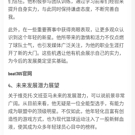
们信任。他积极参与团队训练，通过学习前辈们经验来
提升自身实力，与此同时保持谦虚态度，不断完善自
我。
此外，在一些重要赛事中获得亮眼表现，让更多观众认
识到这个年轻的新星。他所带来的激情和活力不仅点燃
了球队士气，也引发媒体广泛关注，为他的职业生涯打
开了新的大门。这些机遇让他有机会展示自己的实力，
为今后的发展奠定坚实基础。
beat365官网
4、未来发展潜力展望
关于维克托·文班亚马未来的发展潜力，可以说前景非常
广阔。从目前来看，他无疑是一位全能型选手，有能力
成为联盟中的顶级明星。不仅如此，他年轻化且富有创
造性的游戏方式，也为现代篮球运动注入了一股新鲜血
液，使其成为众多年轻球员心目中的榜样。