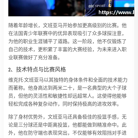
随着年龄增长，文班亚马开始参加更高级别的比赛。他
在法国青少年联赛中的优异表现吸引了众多球探注意，
为他的职业生涯铺平了道路。这一阶段，他不仅锻炼了
自己的技术，更积累了丰富的大赛经验，为未来进入职
业联赛做好了充分准备。
2、技术特点与比赛风格
维克托·文班亚马以其独特的身体条件和全面的技术能力
而著称。他身高达到两米二十，是一名典型的大个子球
员，但他的灵活性和敏捷性却远超常人。这使得他能够
轻松完成各种复杂动作，同时保持极高的进攻效率。
除了身材优势外，文班亚马还具备极佳的投篮手感，无
论是三分球还是中距离投篮，他都能做到精准命中。此
外，他在防守端也表现突出，不仅能够有效阻挡对手进