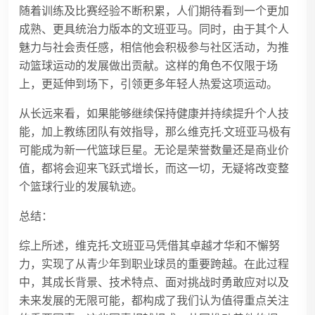
随着训练及比赛经验不断积累，人们期待看到一个更加
成熟、更具统治力版本的文班亚马。同时，由于其个人
魅力与社会责任感，相信他会积极参与社区活动，为推
动篮球运动的发展做出贡献。这样的角色不仅限于场
上，更延伸到场下，引领更多年轻人热爱这项运动。
从长远来看，如果能够继续保持健康并持续提升个人技
能，加上教练团队有效指导，那么维克托·文班亚马极有
可能成为新一代篮球巨星。无论是荣誉数量还是商业价
值，都将会迎来飞跃式增长，而这一切，无疑将改变整
个篮球行业的发展轨迹。
总结：
综上所述，维克托·文班亚马凭借其卓越才华和不懈努
力，实现了从青少年到职业球员的重要跨越。在此过程
中，其成长背景、技术特点、面对挑战时勇敢应对以及
未来发展的无限可能，都构成了我们认为值得重点关注