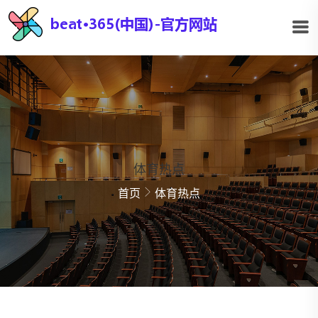
体育热点
首页
体育热点