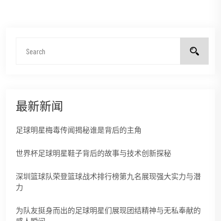
最新新闻
足球明星梅毒传闻揭秘谁是背后的主角
世界杯足球明星鞋子背后的故事与技术创新探秘
深圳篮球队荣登篮球战术排行榜第九名展现强大实力与潜
力
为队友挺身而出的足球明星们展现团结精神与无私奉献的