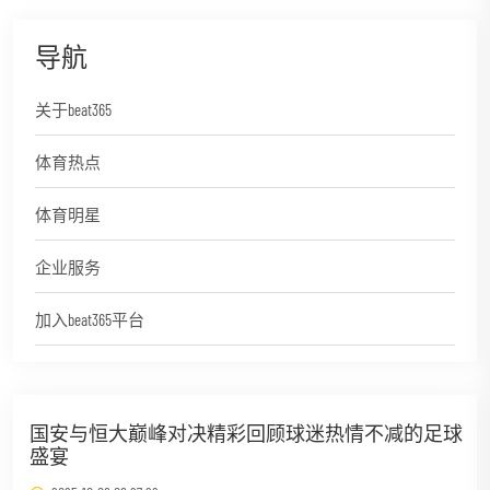
导航
关于beat365
体育热点
体育明星
企业服务
加入beat365平台
国安与恒大巅峰对决精彩回顾球迷热情不减的足球
盛宴