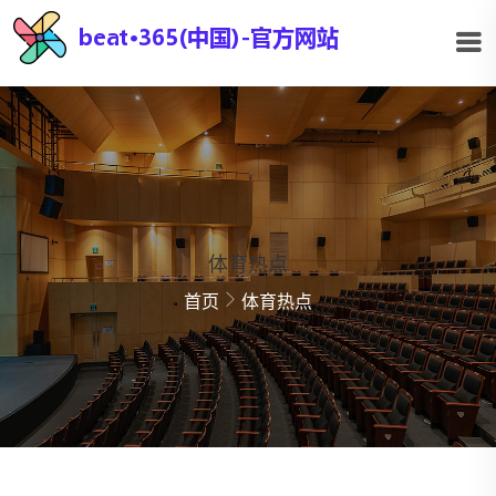
体育热点
首页
体育热点