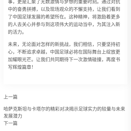
事，更是汇聚了无数激情与梦想的重要时刻。通过对抗
中的奋勇拼搏，以及现场观众的不懈支持，让我们看到
了中国足球发展的希望所在。这种精神，将激励着更多
的人去关心并参与到这项伟大的运动当中，为其注入新
的活力。
未来，无论面对怎样的新挑战，我们相信，只要坚持初
心，不断追求卓越，中国足球必将在国际舞台上绽放更
加耀眼光芒。让我们共同期待下一次激情碰撞，再度书
写辉煌篇章！
上一篇
哈萨克斯坦与卡塔尔的精彩对决揭示足球实力的较量与未来
发展潜力
下一篇