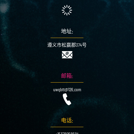
地址:
遵义市松赢郡374号
邮箱:
uwqbtt@126.com
电话:
+15378258504