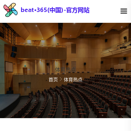
体育热点
首页
体育热点