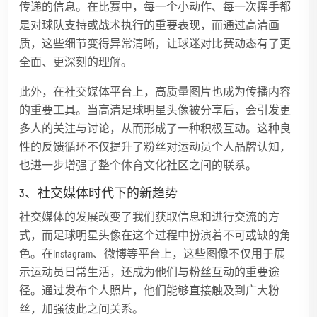
传递的信息。在比赛中，每一个小动作、每一次挥手都
是对球队支持或战术执行的重要表现，而通过高清画
质，这些细节变得异常清晰，让球迷对比赛动态有了更
全面、更深刻的理解。
此外，在社交媒体平台上，高质量图片也成为传播内容
的重要工具。当高清足球明星头像被分享后，会引发更
多人的关注与讨论，从而形成了一种积极互动。这种良
性的反馈循环不仅提升了粉丝对运动员个人品牌认知，
也进一步增强了整个体育文化社区之间的联系。
3、社交媒体时代下的新趋势
社交媒体的发展改变了我们获取信息和进行交流的方
式，而足球明星头像在这个过程中扮演着不可或缺的角
色。在Instagram、微博等平台上，这些图像不仅用于展
示运动员日常生活，还成为他们与粉丝互动的重要途
径。通过发布个人照片，他们能够直接触及到广大粉
丝，加强彼此之间关系。