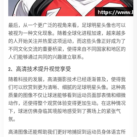
最后，从一个更广泛的视角来看，足球明星头像也可以
被视为一种文化现象。随着全球化进程加速，越来越多
的人开始关注并热爱这项运动，而这些头像正好成为了
不同文化交流的重要桥梁，使得来自不同国家和地区的
人们能够通过共同的兴趣建立联系。
2、高清技术提升视觉享受
随着科技的发展，高清摄影技术已经逐渐普及，使得我
们可以欣赏到更为清晰、细腻的足球明星头像。这种高
质量的图像不仅让球迷能够看到运动员面部表情和细微
动作，还使得整个观赏体验变得更加生动。在这种情况
下，球迷仿佛身临其境般地感受到了赛场上的紧张气
氛。
高清图像还能帮助我们更好地捕捉到运动员身体语言所