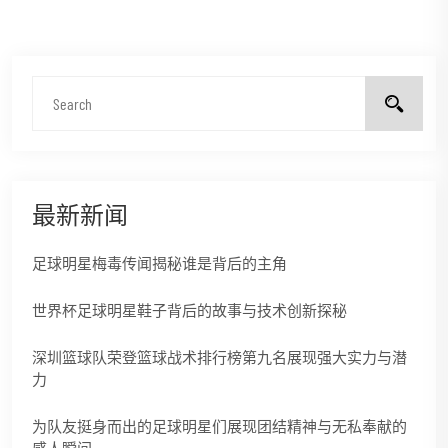
最新新闻
足球明星梅毒传闻揭秘谁是背后的主角
世界杯足球明星鞋子背后的故事与技术创新探秘
深圳篮球队荣登篮球战术排行榜第九名展现强大实力与潜
力
为队友挺身而出的足球明星们展现团结精神与无私奉献的