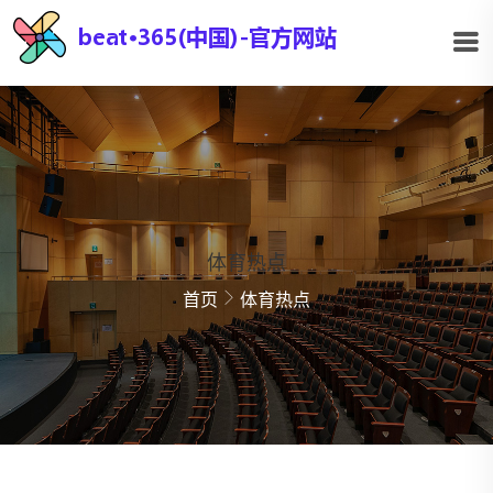
体育热点
首页
体育热点