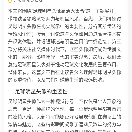
2025-10-26 23:57:48
本文将围绕"足球明星头像高清大集合"这一主题展开，
带领读者领略球场魅力与明星风采。首先，我们将探讨
足球明星头像在视觉展示中的重要性，分析其所传达的
情感和个性；接着，讨论这些头像如何通过高清技术提
升观赏体验，并增强球迷与明星之间的情感链接；第三
部分将关注社交媒体时代下，这些头像如何成为传播文
化的一部分，影响年轻一代的审美观念；最后，我们会
总结足球明星头像对于推动足球文化发展的重要作用。
整体来看，这篇文章旨在让读者深入理解足球明星头像
的多重价值，以及它们对球迷生活的深远影响。
1、足球明星头像的重要性
足球明星头像作为一种视觉符号，不仅仅是个人形象的
展示，更是一种品牌的体现。每一位足球明星都有自己
的独特风格，头部特写能够更好地展现他们在赛场上的
激情与魅力。这些精彩瞬间凝聚了运动员数年的努力与
坚持，让人们在欣赏之余，也能感受到他们背后的故