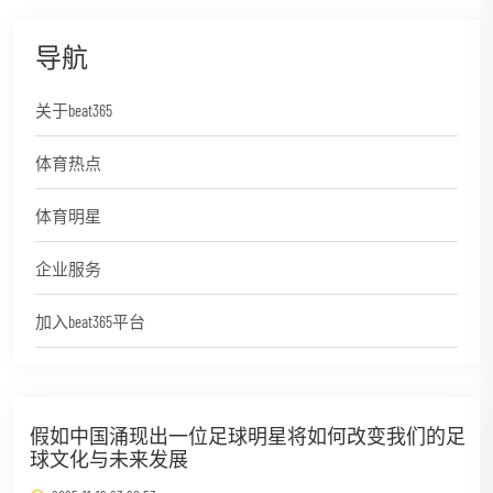
导航
关于beat365
体育热点
体育明星
企业服务
加入beat365平台
假如中国涌现出一位足球明星将如何改变我们的足
球文化与未来发展