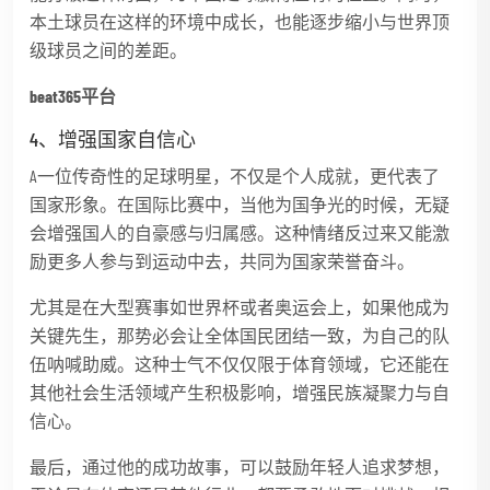
本土球员在这样的环境中成长，也能逐步缩小与世界顶
级球员之间的差距。
beat365平台
4、增强国家自信心
A一位传奇性的足球明星，不仅是个人成就，更代表了
国家形象。在国际比赛中，当他为国争光的时候，无疑
会增强国人的自豪感与归属感。这种情绪反过来又能激
励更多人参与到运动中去，共同为国家荣誉奋斗。
尤其是在大型赛事如世界杯或者奥运会上，如果他成为
关键先生，那势必会让全体国民团结一致，为自己的队
伍呐喊助威。这种士气不仅仅限于体育领域，它还能在
其他社会生活领域产生积极影响，增强民族凝聚力与自
信心。
最后，通过他的成功故事，可以鼓励年轻人追求梦想，