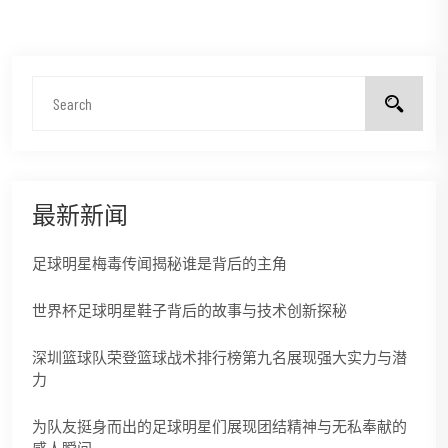
最新新闻
足球明星梅毒传闻揭秘谁是背后的主角
世界杯足球明星鞋子背后的故事与技术创新探秘
深圳篮球队荣登篮球战术排行榜第九名展现强大实力与潜
力
为队友挺身而出的足球明星们展现团结精神与无私奉献的