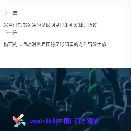
上一篇
米兰俱乐部关注的足球明星是谁引发球迷热议
下一篇
梅西的卡通动漫世界探秘足球明星的奇幻冒险之旅