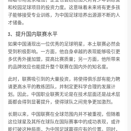
和校园足球项目的投资力度。这意味着未来将有更多孩
子能够接受专业训练，为中国足球培养出源源不断的人
才储备。
3、提升国内联赛水平
如果中国涌现出一位优秀的足球明星，本土联赛必然会
受到积极影响。一方面，他自身卓越的表现能够吸引更
多优秀外援加盟，提高比赛质量；另一方面，他所带来
的品牌效应也能提升整个联赛在国内外的知名度。
此时，联赛吸引到的大量投资，将使得俱乐部有能力聘
请更高水平的教练团队，并制定更科学合理的发展计
划。因此，中国职业联赛无论是在技术层面还是战术层
面都会得到显著提升，使得球队之间竞争更加激烈。
长期以来，中国联赛在全球范围内并不被重视，但随着
这位球星及其所在球队在国际赛事中的成功表现，或许
能打破这种局面，为中国足球赢得应有的位置。同时，