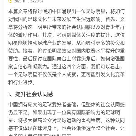
2025-11-19 23:20:53
本篇文章将探讨假如中国涌现出一位足球明星，将如何
对我国的足球文化与未来发展产生深远影响。首先，文
章将分析这一明星所带来的社会认同感以及对青少年群
体的激励作用。其次，考虑到媒体关注度的提升，这位
明星能够推动足球产业的发展，从而吸引更多的投资和
赞助。接着，将讨论明星效应对国内联赛水平提升的重
要性，最后探讨在国际舞台上崭露头角后，如何增强国
家自信心和凝聚力。通过这四个方面，我们可以看出，
一个足球明星不仅仅是个人成就，更可能引发文化变革
和行业进步。
1、提升社会认同感
中国拥有庞大的足球爱好者基础，但整体的社会认同感
仍显不足。如果出现了一位具有国际影响力的足球明
星，将极大提高公众对足球运动的重视程度。这种认同
感不仅体现在球迷身上，也会逐渐渗透至整个社会，让
更多的人参与到这项运动中来。