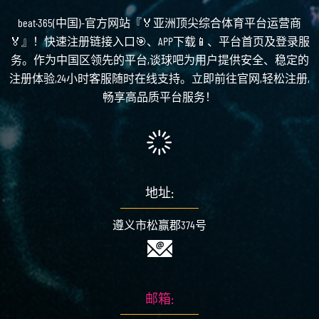
beat·365(中国)-官方网站『🏅亚洲顶尖综合体育平台运营商
🏅』！快速注册链接入口🎯、APP下载📱、平台首页及登录服
务。作为中国区领先的平台,谈球吧为用户提供安全、稳定的
注册体验,24小时客服随时在线支持。立即前往官网,轻松注册,
畅享高品质平台服务！
地址:
遵义市松赢郡374号
邮箱: