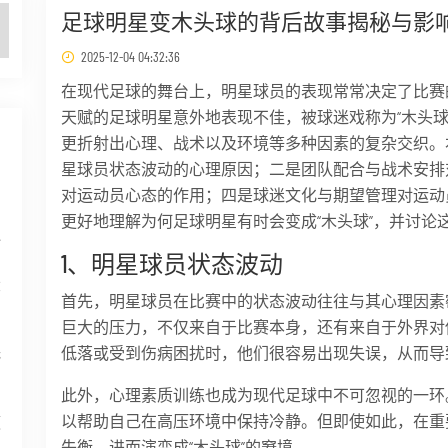
足球明星变木头球的背后故事揭秘与影
2025-12-04 04:32:36
在现代足球的舞台上，明星球员的表现常常决定了比赛
天赋的足球明星意外地表现不佳，被球迷戏称为“木头球
更折射出心理、战术以及环境等多种因素的复杂交织。
星球员状态波动的心理原因；二是团队配合与战术安排
对运动员心态的作用；四是球迷文化与期望管理对运动
更好地理解为何足球明星有时会变成“木头球”，并讨论
秘
1、明星球员状态波动
大
首先，明星球员在比赛中的状态波动往往与其心理因素
巨大的压力，不仅来自于比赛本身，还有来自于外界对
低落或受到伤病困扰时，他们很容易出现失误，从而导
无
此外，心理素质训练也成为现代足球中不可忽视的一环
以帮助自己在高压环境中保持冷静。但即使如此，在重
领
失衡，进而演变成“木头球”的窘境。