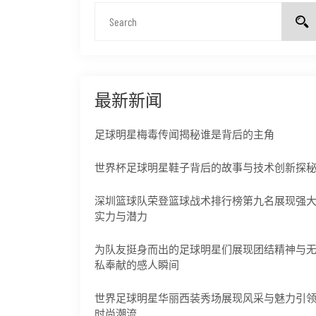
最新新闻
足球明星梅毒传闻揭秘谁是背后的主角
世界杯足球明星鞋子背后的故事与技术创新探
深圳篮球队荣登篮球战术排行榜第九名展现强
实力与潜力
为队友挺身而出的足球明星们展现团结精神与
私奉献的感人瞬间
世界足球明星华丽西装秀场展现风采与魅力引
时尚潮流