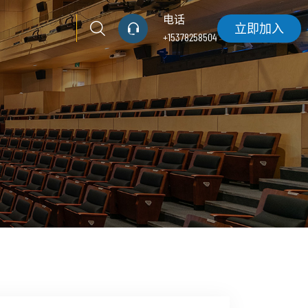
电话
立即加入
+15378258504