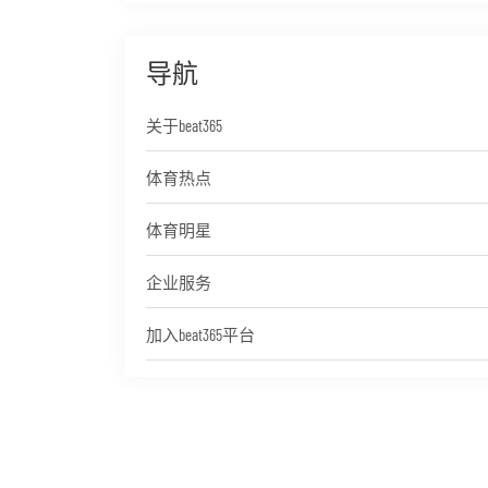
导航
关于beat365
体育热点
体育明星
企业服务
加入beat365平台