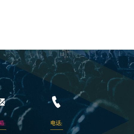
箱:
电话: