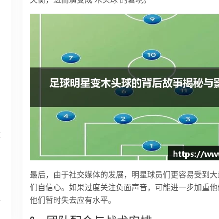
岁
的
球
片
最后，由于社交媒体的发展，明星球员们更容易受到大
们自信心。如果过度关注负面声音，可能进一步加重他
他们暂时失去应有水平。
讨