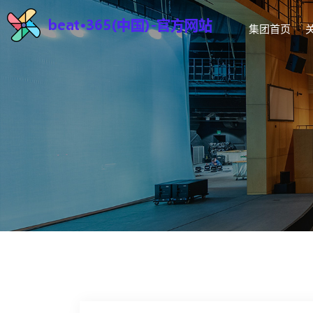
集团首页
关