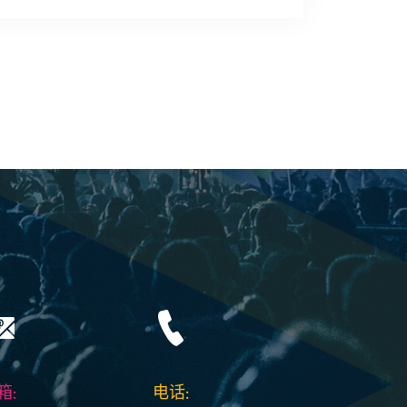
箱:
电话: