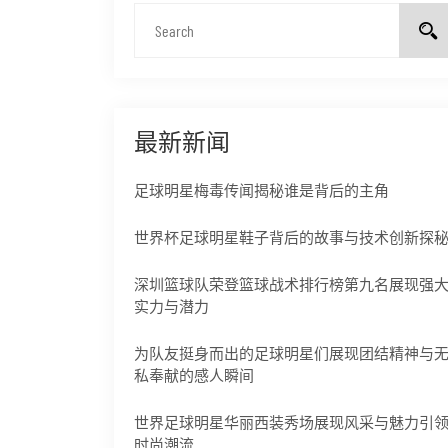
最新新闻
足球明星梅毒传闻揭秘谁是背后的主角
世界杯足球明星鞋子背后的故事与技术创新探
深圳篮球队荣登篮球战术排行榜第九名展现强
实力与潜力
为队友挺身而出的足球明星们展现团结精神与
私奉献的感人瞬间
世界足球明星华丽西装秀场展现风采与魅力引
时尚潮流