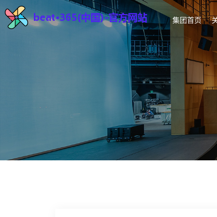
集团首页
关