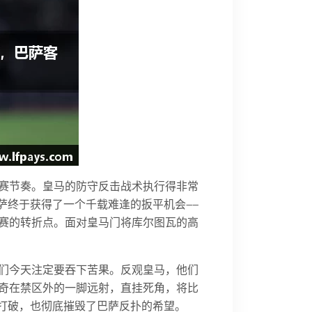
赛节奏。皇马的防守反击战术执行得非常
萨终于获得了一个千载难逢的扳平机会——
赛的转折点。面对皇马门将库尔图瓦的高
们今天注定要吞下苦果。反观皇马，他们
奇在禁区外的一脚远射，直挂死角，将比
底打破，也彻底摧毁了巴萨反扑的希望。