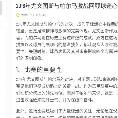
2018年尤文图斯与帕尔马激战回顾球迷
2025-07-10 11:55:47
2018年尤文图斯与帕尔马的对决，成为了球迷心中经
较量，更是足球精神与激情的完美体现。尤文图斯作为
者，而帕尔马则在历史上有过辉煌的成就。双方在这场
拼抢以及球员们展现出的精湛技艺，都让观众大呼过瘾
要性、关键时刻、球员表现及其对未来影响四个方面进
们的深刻印象。
秘
1、比赛的重要性
大
2018年尤文图斯与帕尔马的对决，对于两支球队来说
赛是他们卫冕成功路上的关键一战。作为意甲联赛中的
们在积分榜上的领先地位。而对于帕尔马来说，这是一
无
过击败强敌来提升士气，并为保级而奋斗。
此外，这场比赛还吸引了大量球迷的关注，无论是在现
领
于此。对于球迷而言，这样的重要赛事总是充满期待和