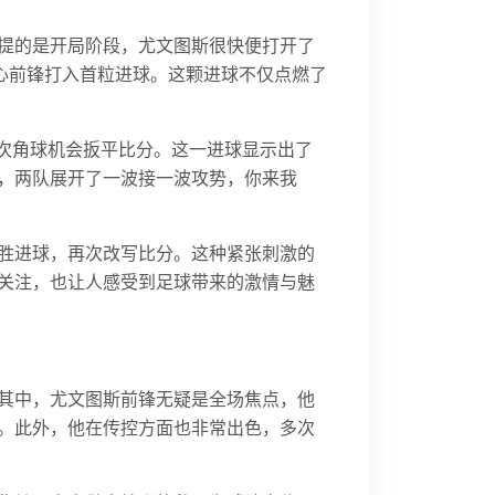
提的是开局阶段，尤文图斯很快便打开了
核心前锋打入首粒进球。这颗进球不仅点燃了
一次角球机会扳平比分。这一进球显示出了
，两队展开了一波接一波攻势，你来我
胜进球，再次改写比分。这种紧张刺激的
关注，也让人感受到足球带来的激情与魅
其中，尤文图斯前锋无疑是全场焦点，他
。此外，他在传控方面也非常出色，多次