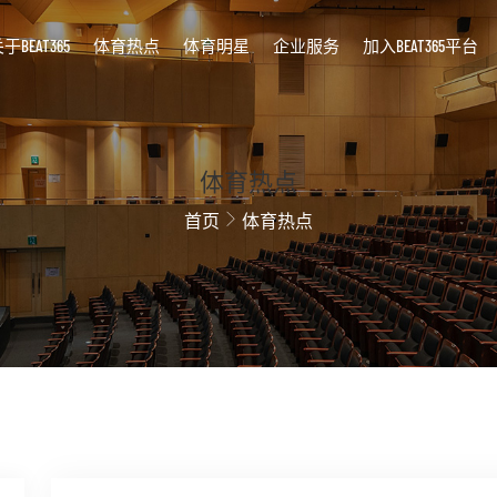
于BEAT365
体育热点
体育明星
企业服务
加入BEAT365平台
体育热点
首页
体育热点