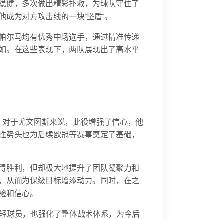
稳健，多次做出精彩扑救，为球队守住了
成为对方攻击线的一块“坚盾”。
帕尔马均有优秀中场选手，通过精准传递
如。在这些表现下，两队展现出了高水平
响。对于尤文图斯来说，此役增强了信心，他
胜势头也为后续欧冠等赛事奠定了基础，
得胜利，但却极大地提升了团队凝聚力和
，从而为保级目标增添动力。同时，在之
验和信心。
了年轻球员，也强化了整体战术体系，为今后