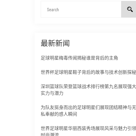
最新新闻
足球明星梅毒传闻揭秘谁是背后的主角
世界杯足球明星鞋子背后的故事与技术创新探
深圳篮球队荣登篮球战术排行榜第九名展现强
实力与潜力
为队友挺身而出的足球明星们展现团结精神与
私奉献的感人瞬间
世界足球明星华丽西装秀场展现风采与魅力引
时尚潮流