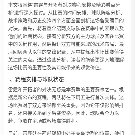
本文将围绕“雷霆与开拓者对决赛程安排及精彩看点分
析”进行深入探讨。从比赛的时间安排、球队阵容分析、
战术策略和历史交锋四个方面全面剖析这场备受瞩目的
对决。首先，将着重介绍两支球队在赛季中的表现以及
他们的近期状态，接着分析双方的主力球员及其在比赛
中的关键作用，然后探讨双方可能采取的战术布局，最
后回顾两队以往的交锋记录，从中提炼出本场比赛值得
关注的亮点。通过这些分析，读者将能够更深入地理解
这场比赛的重要性及其可能带来的观赏价值。
1、赛程安排与球队状态
雷霆和开拓者的对决无疑是本赛季的重要赛事之一。根
据最新公布的赛程，两队将在下周五进行首次交锋。这
场比赛对于双方来说都至关重要，因为它不仅影响到排
名，还直接关系到季后赛资格。因此，球队会全力以
赴，争取在主场或客场赢得胜利。
目前，雷霆队在西部联盟中处于竞争激烈的位置，他们