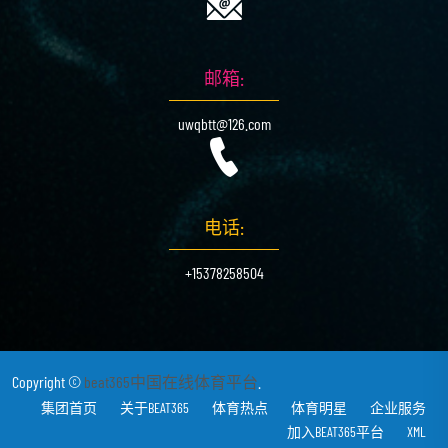
邮箱:
uwqbtt@126.com
电话:
+15378258504
Copyright ©
beat365中国在线体育平台
.
集团首页
关于BEAT365
体育热点
体育明星
企业服务
加入BEAT365平台
XML