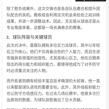
除了胜负结果外，这次交锋也是各自队伍磨合和提升团
队配合的良机。教练组会利用这次机会来检验之前训练
成果，并进一步调整战术。因此，无论是从球迷还是从
专业角度来看，这都是一场充满悬念的赛事。
2、球队阵容与关键球员
此次对决中，雷霆队拥有多位实力派球员，其中以年轻
后卫为核心。他们不仅具备出色的个人能力，而且在进
攻端具有很强的创造性。尤其是核心后卫，他在近期表
现出的得分能力和组织能力，都使得他成为了对手防守
时必须重点关注的人物。
而开拓者则拥有经验丰富且技术精湛的大前锋，他一直
以来都是球队进攻的重要支柱。此外，其外线投射能力
也让防守方倍感压力。在过去几场比赛中，他曾多次打
出高效的数据，为球队获胜做出了巨大贡献。