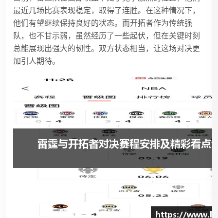
最近几场比赛表现稳定，取得了连胜。在这种情况下，
他们有望继续保持良好的状态。而开拓者作为传统强
队，也不甘示弱，虽然经历了一些起伏，但在关键时刻
总能展现出强大的韧性。双方状态相当，让这场对决更
加引人期待。